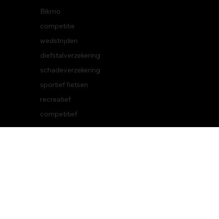
Instagram | LinkedIn
Bikmo
competitie
wedstrijden
diefstalverzekering
schadeverzekering
© 2026 BikeWise
sportief fietsen
recreatief
competitief