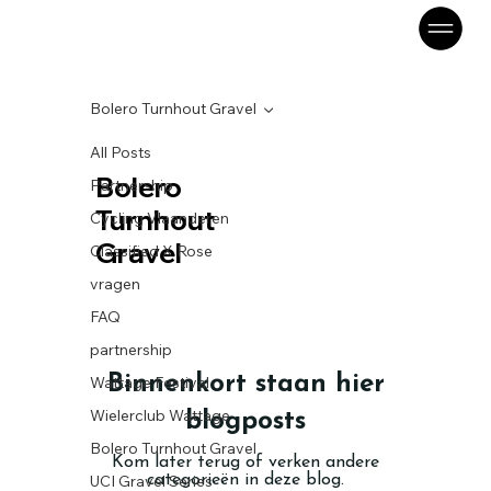
Bolero Turnhout Gravel
All Posts
Bolero
Partnership
Turnhout
Cycling Vlaanderen
Gravel
Classified X Rose
vragen
FAQ
partnership
Binnenkort staan hier
Wattage Festival
Wielerclub Wattage
blogposts
Bolero Turnhout Gravel
Kom later terug of verken andere
UCI Gravel Series
categorieën in deze blog.