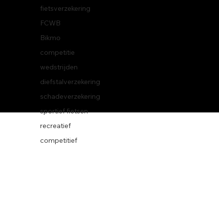
fietsverzekering
FCWB
Bikmo
competitie
wedstrijden
© 2026 BikeWise
diefstalverzekering
schadeverzekering
sportief fietsen
recreatief
competitief