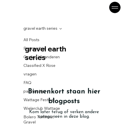
gravel earth series
All Posts
gravel earth
Partnership
series
Cycling Vlaanderen
Classified X Rose
vragen
FAQ
Binnenkort staan hier
partnership
Wattage Festival
blogposts
Wielerclub Wattage
Kom later terug of verken andere
Bolero Turnhout
categorieën in deze blog.
Gravel