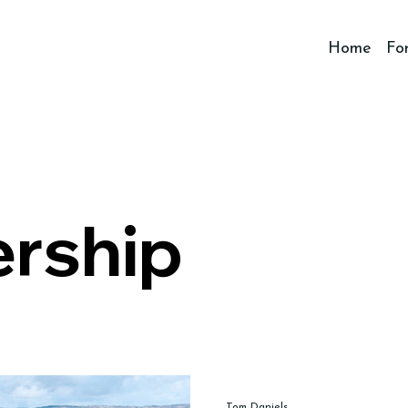
Home
Fo
ership
Tom Daniels