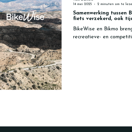
14 mei 2025
2 minuten om te lez
Samenwerking tussen B
fiets verzekerd, ook ti
BikeWise en Bikmo breng
recreatieve- en competit