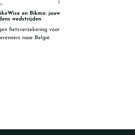
en
ikeWise en Bikmo: jouw
jdens wedstrijden
en fietsverzekering voor
ierenners naar België.