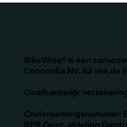
BikeWise® is een samenw
Concordia NV, lid van de E
Onafhankelijk verzekeri
Ondernemingsnummer: B
RPR Gent, afdeling Gent: