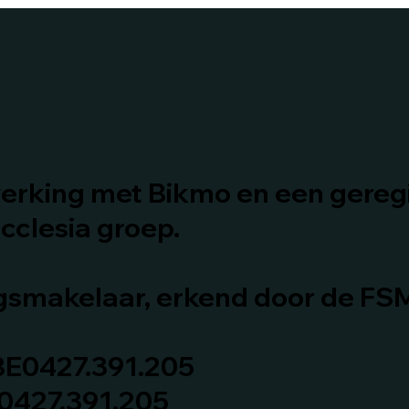
erking met Bikmo en een gereg
cclesia groep.​
ngsmakelaar, erkend door de FS
E0427.391.205
 0427.391.205