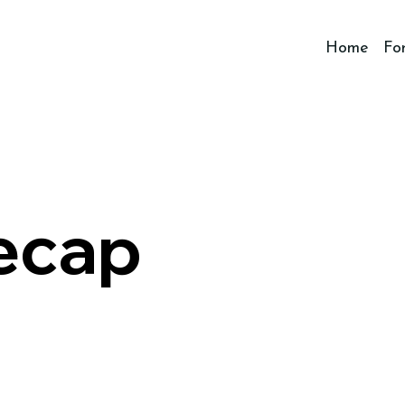
Home
Fo
recap