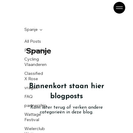
Spanje
All Posts
Spanje
Partnership
Cycling
Vlaanderen
Classified
X Rose
Binnenkort staan hier
vragen
blogposts
FAQ
partnership
Kom later terug of verken andere
categorieën in deze blog.
Wattage
Festival
Wielerclub