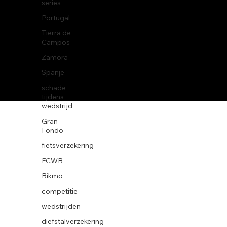
series
Portugal
Tierra de
Campos
© 2026 BikeWise
Zamora
Spanje
schade
tijdens
wedstrijd
Gran
Fondo
fietsverzekering
FCWB
Bikmo
competitie
wedstrijden
diefstalverzekering