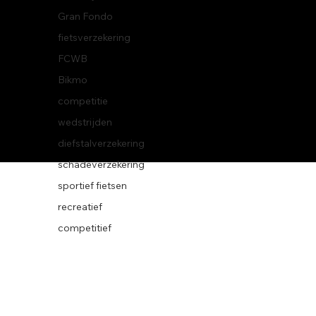
Gran Fondo
fietsverzekering
FCWB
Bikmo
© 2026 BikeWise
competitie
wedstrijden
diefstalverzekering
schadeverzekering
sportief fietsen
recreatief
competitief