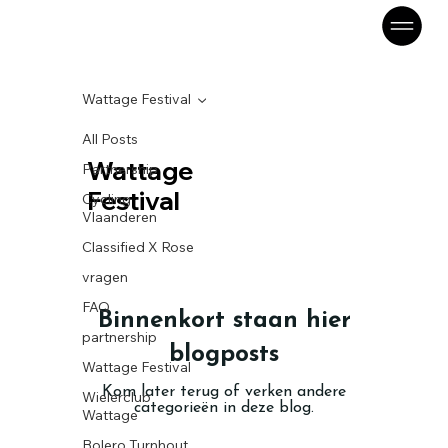
Wattage Festival
All Posts
Wattage
Partnership
Festival
Cycling
Vlaanderen
Classified X Rose
vragen
FAQ
Binnenkort staan hier
partnership
blogposts
Wattage Festival
Kom later terug of verken andere
Wielerclub
categorieën in deze blog.
Wattage
Bolero Turnhout